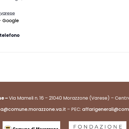
varese
+ Google
telefono
ne –
Via Mameli n. 16 – 21040 Morazzone (Varese) – Centra
ona@comune.morazzone.va.it
– PEC:
affarigenerali@com