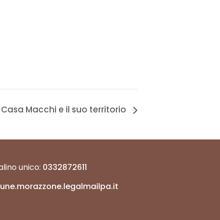
Casa Macchi e il suo territorio
lino unico:
0332872611
une.morazzone.legalmailpa.it