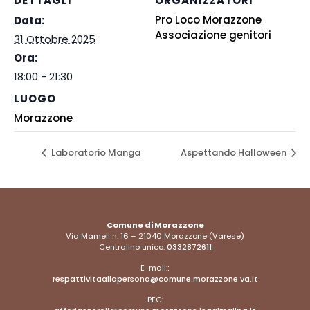
DETTAGLI
ORGANIZZATORI
Pro Loco Morazzone
Data:
Associazione genitori
31 Ottobre 2025
Ora:
18:00 - 21:30
LUOGO
Morazzone
Laboratorio Manga
Aspettando Halloween
Comune di Morazzone
Via Mameli n. 16 – 21040 Morazzone (Varese)
Centralino unico:
0332872611
E-mail:
:
respattivitaallapersona@comune.morazzone.va.it
PEC: