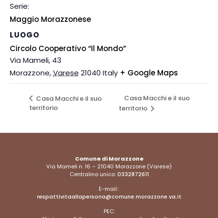
Serie:
Maggio Morazzonese
LUOGO
Circolo Cooperativo “Il Mondo”
Via Mameli, 43
Morazzone
,
Varese
21040
Italy
+ Google Maps
Casa Macchi e il suo
Casa Macchi e il suo
territorio
territorio
Comune di Morazzone
Via Mameli n. 16 – 21040 Morazzone (Varese)
Centralino unico:
0332872611
E-mail:
:
respattivitaallapersona@comune.morazzone.va.it
PEC: