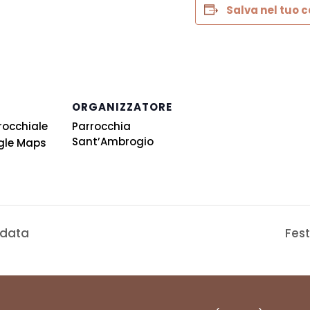
Salva nel tuo 
ORGANIZZATORE
rocchiale
Parrocchia
Sant’Ambrogio
gle Maps
idata
Fes