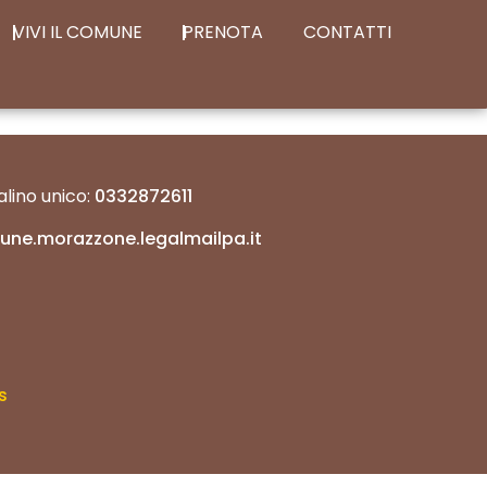
VIVI IL COMUNE
PRENOTA
CONTATTI
lino unico:
0332872611
une.morazzone.legalmailpa.it
s